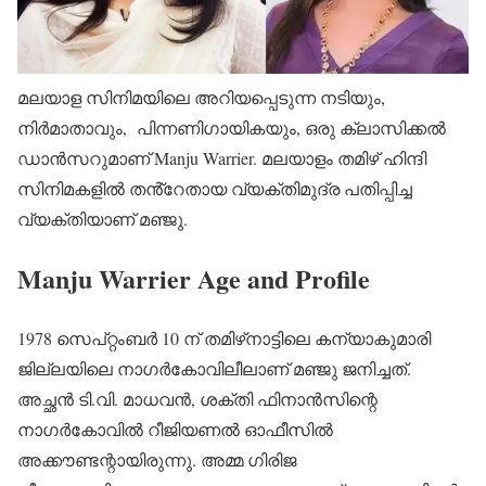
മലയാള സിനിമയിലെ അറിയപ്പെടുന്ന നടിയും,
നിർമാതാവും, പിന്നണിഗായികയും, ഒരു ക്ലാസിക്കൽ
ഡാൻസറുമാണ് Manju Warrier. മലയാളം തമിഴ് ഹിന്ദി
സിനിമകളിൽ തൻ്റേതായ വ്യക്തിമുദ്ര പതിപ്പിച്ച
വ്യക്തിയാണ് മഞ്ജു.
Manju Warrier Age and Profile
1978 സെപ്റ്റംബർ 10 ന് തമിഴ്‌നാട്ടിലെ കന്യാകുമാരി
ജില്ലയിലെ നാഗർകോവിലീലാണ് മഞ്ജു ജനിച്ചത്.
അച്ഛൻ ടി.വി. മാധവൻ, ശക്തി ഫിനാൻസിന്റെ
നാഗർകോവിൽ റീജിയണൽ ഓഫീസിൽ
അക്കൗണ്ടന്റായിരുന്നു. അമ്മ ഗിരിജ