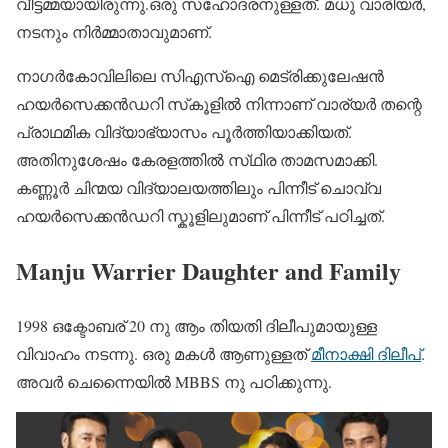
വീട്ടമ്മയായിരുന്നു.ഒരു സഹോദരനുള്ളത്. മധു വാരിയർ,
നടനും നിർമ്മാതാവുമാണ്.
നാഗർകോവിലിലെ സിഎസ്‌ഐ മെട്രിക്കുലേഷൻ
ഹയർസെക്കൻഡറി സ്‌കൂളിൽ നിന്നാണ് വാര്യർ തന്റെ
പ്രാഥമിക വിദ്യാഭ്യാസം പൂർത്തിയാക്കിയത്.
അതിനുശേഷം കേരളത്തിൽ സ്‌ഥിര താമസമാക്കി.
കണ്ണൂർ ചിന്മയ വിദ്യാലയത്തിലും പിന്നീട് ചൊവ്വ
ഹയർസെക്കൻഡറി സ്കൂളിലുമാണ് പിന്നീട് പഠിച്ചത്.
Manju Warrier Daughter and Family
1998 ഒക്ടോബര് 20 നു ആം തിയതി ദിലീപുമായുള്ള
വിവാഹം നടന്നു. ഒരു മകൾ ആണുള്ളത്
മീനാക്ഷി ദിലീപ്
.
അവർ ചെന്നൈയിൽ MBBS നു പഠിക്കുന്നു.