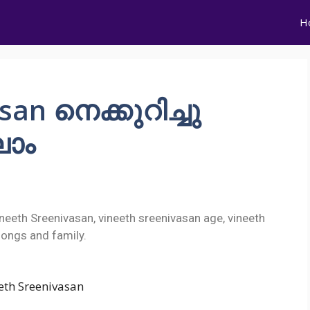
H
san നെക്കുറിച്ചു
ലാം
neeth Sreenivasan, vineeth sreenivasan age, vineeth
songs and family.