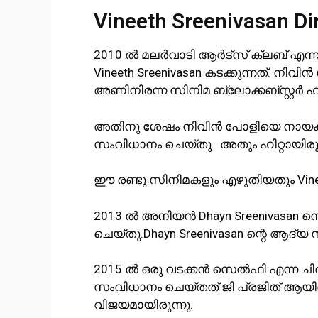
Vineeth Sreenivasan Dir
2010 ൽ മലർവാടി ആർട്സ് ക്ലബ് എന്
Vineeth Sreenivasan കടക്കുന്നത്. നി
അണിനിരന്ന സിനിമ ബ്ലോക്കബ്സ്റ്റർ ഹിറ
അതിനു ശേഷം നിവിൻ പോളിയെ നായകനാക
സംവിധാനം ചെയ്തു. അതും ഹിറ്റായിരുന
ഈ രണ്ടു സിനിമകളും എഴുതിയതും Vineet
2013 ൽ അനിയൻ Dhayn Sreenivasan 
ചെയ്തു.Dhayn Sreenivasan ന്റെ ആദ്യ
2015 ൽ ഒരു വടക്കൻ സെൽഫി എന്ന ചിത്
സംവിധാനം ചെയ്തത് ജി പ്രജിത് ആയ
വിജയമായിരുന്നു.