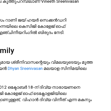
കൂത്തുപറമ്പിലാണ് Vineeth Sreenivasan
്യാസം റാണി ജയ് ഹയർ സെക്കൻഡറി
ന്നൈയിലെ കെസിജി കോളേജ് ഓഫ്
 എഞ്ചിനീയറിംഗിൽ ബിരുദം നേടി.
mily
നുമായ ശ്രീനിവാസന്റെയും വിമലയുടെയും മൂത്ത
ിയൻ
Dhyan Sreenivasan
മലയാള സിനിമയിലെ
2012 ഒക്ടോബർ 18-ന് ദിവ്യ നാരായണനെ
ജി കോളേജ് ഓഫ് ടെക്നോളജിയിലെ
ളാണുള്ളത്, വിഹാൻ ദിവ്യ വിനീത് എന്ന മകനും