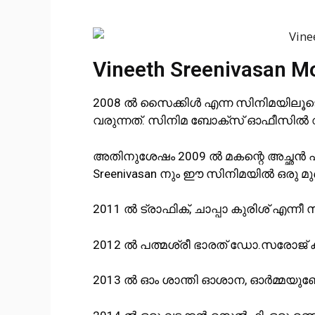
Vineeth Sreenivasan M
2008 ൽ സൈക്കിൾ എന്ന സിനിമയിലൂടെയാ
വരുന്നത്. സിനിമ ബോക്സ് ഓഫീസിൽ വ
അതിനുശേഷം 2009 ൽ മകന്റെ അച്ഛൻ എ
Sreenivasan നും ഈ സിനിമയിൽ ഒരു മുഖ
2011 ൽ ട്രാഫിക്, ചാപ്പാ കുരിശ് എന്നീ
2012 ൽ പത്മശ്രീ ഭാരത് ഡോ.സരോജ് ക
2013 ൽ ഓം ശാന്തി ഓശാന, ഓർമ്മയുണ