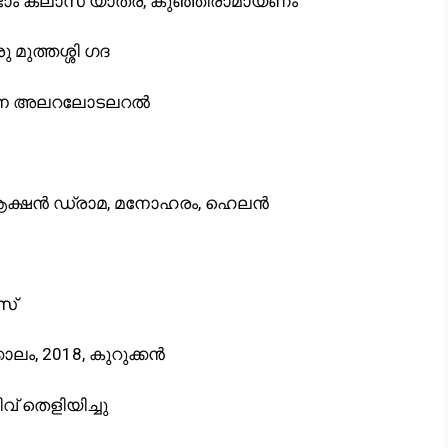
ടാം ക്ലാസ് യാത്ര, കുഞ്ഞിരാമായണം
 മുത്തശ്ശി ഗദ
, ആന അലറലോടലറൽ
് ആക്ഷൻ ഡ്രാമ, മനോഹരം, ഹെലൻ
സ്
ാലം, 2018, കുറുക്കൻ
് തെളിയിച്ചു