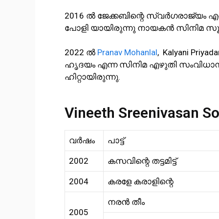
2016 ൽ ജേക്കബിന്റെ സ്വർഗരാജ്യം എ
പോളി യായിരുന്നു നായകൻ സിനിമ സൂപ്പ
2022 ൽ
Pranav Mohanlal
, Kalyani Pri
ഹൃദയം എന്ന സിനിമ എഴുതി സംവിധാ
ഹിറ്റായിരുന്നു.
Vineeth Sreenivasan S
വർഷം
പാട്ട്
2002
കസവിന്റെ തട്ടമിട്ട്
2004
കരളേ കരാളിന്റെ
നരൻ തീം
2005