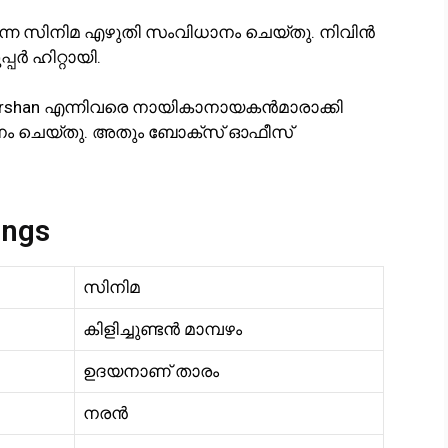
ന്ന സിനിമ എഴുതി സംവിധാനം ചെയ്തു. നിവിൻ
ർ ഹിറ്റായി.
yadarshan എന്നിവരെ നായികാനായകൻമാരാക്കി
നം ചെയ്തു. അതും ബോക്സ് ഓഫീസ്
ongs
സിനിമ
കിളിച്ചുണ്ടൻ മാമ്പഴം
ഉദയനാണ് താരം
നരൻ