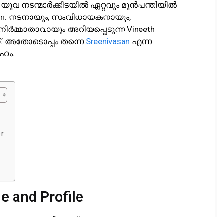
വ നടന്മാർക്കിടയിൽ ഏറ്റവും മുൻപന്തിയിൽ
vasan. നടനായും, സംവിധായകനായും,
ിർമ്മാതാവായും അറിയപ്പെടുന്ന Vineeth
്. അതോടൊപ്പം തന്നെ
Sreenivasan
എന്ന
ഹം.
er
e and Profile