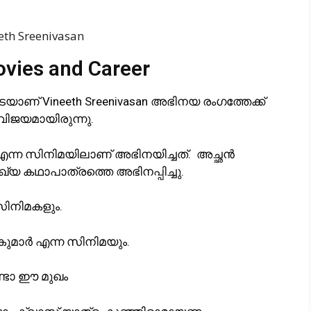
ovies and Career
ണ് Vineeth Sreenivasan അഭിനയ രംഗത്തേക്ക്
ിജയമായിരുന്നു.
ന്ന സിനിമയിലാണ് അഭിനയിച്ചത്. അച്ഛൻ
്യ കഥാപാത്രത്തെ അഭിനപ്പിച്ചു.
 സിനിമകളും.
ുമാർ എന്ന സിനിമയും.
്ടോ ഈ മുഖം